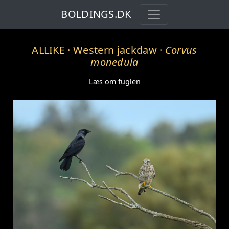
BOLDINGS.DK
ALLIKE
· Western jackdaw ·
Corvus
monedula
Læs om fuglen