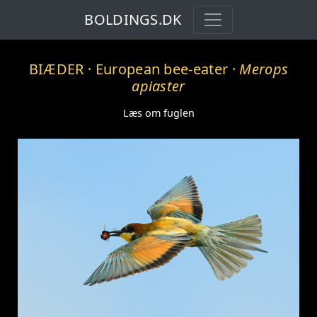
BOLDINGS.DK
BIÆDER
· European bee-eater ·
Merops
apiaster
Læs om fuglen