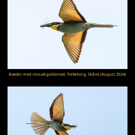
Biæder med mosaikguldsmed, Trelleborg, Skåne (August 2024)