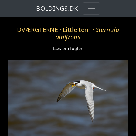
BOLDINGS.DK
DVÆRGTERNE
· Little tern ·
Sternula
albifrons
Læs om fuglen