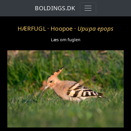
BOLDINGS.DK
HÆRFUGL
· Hoopoe ·
Upupa epops
Læs om fuglen