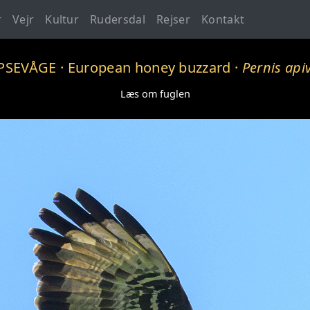
r
Vejr
Kultur
Rudersdal
Rejser
Kontakt
PSEVÅGE
· European honey buzzard ·
Pernis api
Læs om fuglen