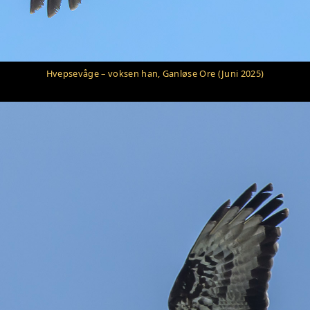
Hvepsevåge – voksen han, Ganløse Ore (Juni 2025)