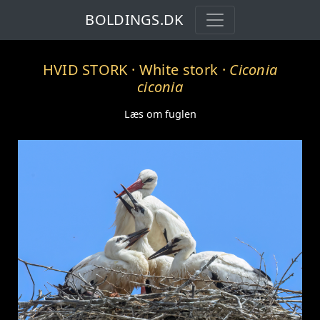
BOLDINGS.DK
HVID STORK
· White stork ·
Ciconia
ciconia
Læs om fuglen