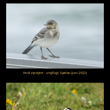
Hvid vipstjert - ungfugl, Sjælsø (Juni 2022)