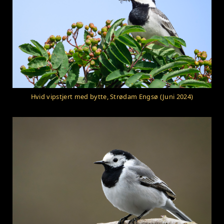
Hvid vipstjert med bytte, Strødam Engsø (Juni 2024)