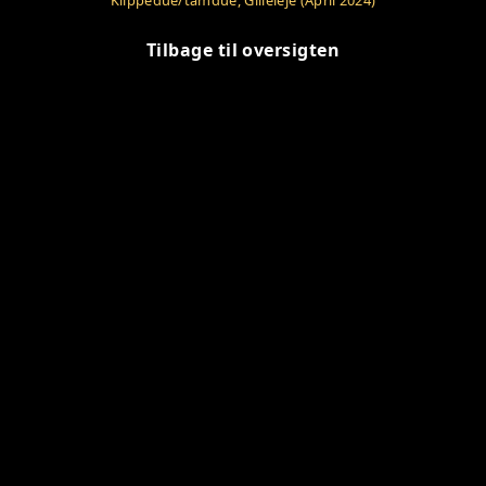
Klippedue/tamdue, Gilleleje (April 2024)
Tilbage til oversigten