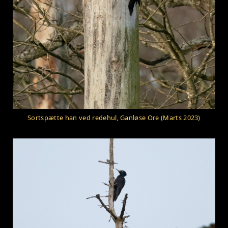
Sortspætte han ved redehul, Ganløse Ore (Marts 2023)