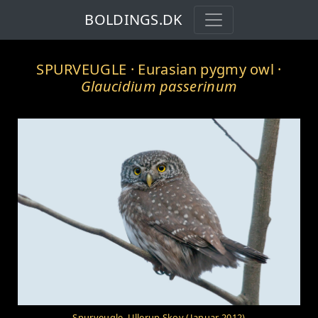
BOLDINGS.DK
SPURVEUGLE
· Eurasian pygmy owl ·
Glaucidium passerinum
Spurveugle, Ullerup Skov (Januar 2012)