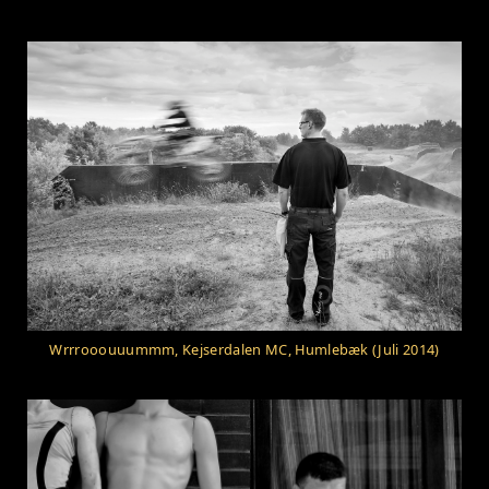
Wrrrooouuummm, Kejserdalen MC, Humlebæk (Juli 2014)