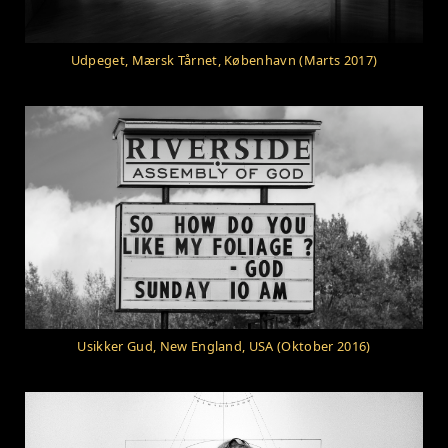
Udpeget, Mærsk Tårnet, København (Marts 2017)
Usikker Gud, New England, USA (Oktober 2016)