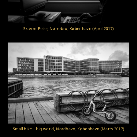
Skærm-Peter, Nørrebro, København (April 2017)
Small bike – big world, Nordhavn, København (Marts 2017)