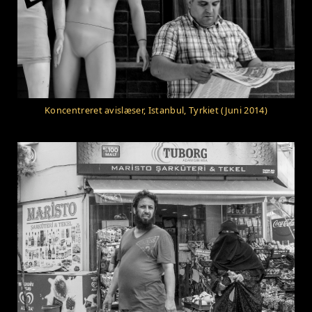
Koncentreret avislæser, Istanbul, Tyrkiet (Juni 2014)